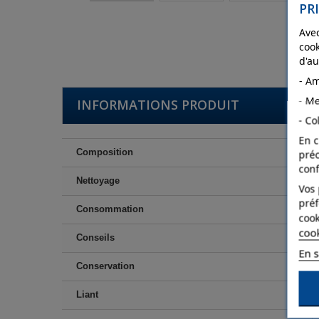
PRI
Avec
cook
d'au
- Am
- Me
INFORMATIONS PRODUIT
- Co
En c
Composition
pré
conf
Nettoyage
Vos 
préf
Consommation
cook
coo
Conseils
En s
Conservation
Liant