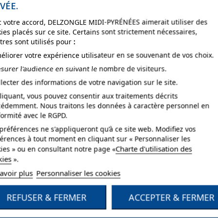
VÉE.
 votre accord, DELZONGLE MIDI-PYRÉNÉES aimerait utiliser des
ies placés sur ce site. Certains sont strictement nécessaires,
tres sont utilisés pour
:
éliorer votre expérience utilisateur en se souvenant de vos choix.
surer l'audience en suivant le nombre de visiteurs.
llecter des informations de votre navigation sur le site.
liquant, vous pouvez consentir aux traitements décrits
Liant à base de chaux aérienne. COV - 200g/l.
cédemment. Nous traitons les données à caractère personnel en
ormité avec le RGPD.
A l'eau immédiatement après usage.
préférences ne s'appliqueront qu’à ce site web. Modifiez vos
érences à tout moment en cliquant sur « Personnaliser les
1,2 à 1,5 kg par couche et par m² soit pour 2 couches 2,5 à 3kg par m².
Charte d'utilisation des
ies » ou en consultant notre page «
kies
».
Application à la taloche inoxydable ou en plastique. Suivre les indications d
avoir plus
Personnaliser les cookies
24 mois en emballage d'origine non ouvert à l'abri du gel et de la chaleur.
REFUSER & FERMER
ACCEPTER & FERMER
Chaux.