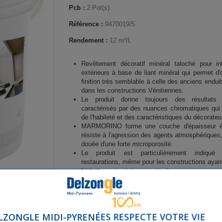
Pcb :
2 Pot(s)
Référence :
9470019/5
Rendement :
12 m²/L
Revêtement décoratif minéral taloché pour int
extérieurs à base de liant minéral qui permet d'
finition très semblable à celle des anciens endui
dans les constructions Vénitiennes.
Le produit donne toujours des résultats d
caractérisés par des nuances chromatiques qui
de l'habileté et des caractéristiques du décorateu
MARMORINO forme une couche d'épaisseur él
résiste à l'agression des agents atmosphériques,
douée d'une forte microporosité.
Le produit est particulièrement indiqué
restaurations, même pour les constructions ayant
historique et artistique particulier.
LZONGLE MIDI-PYRENÉES RESPECTE VOTRE VIE