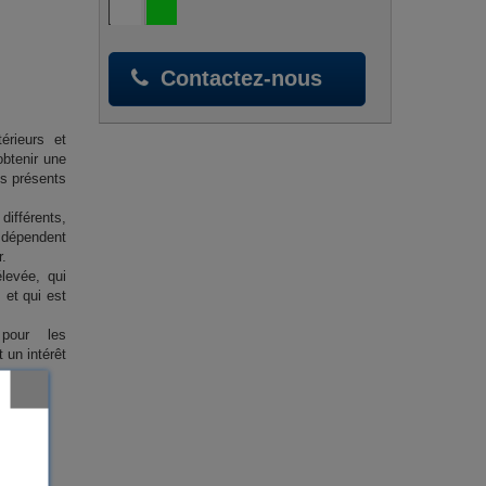
Contactez-nous
érieurs et
obtenir une
ts présents
ifférents,
 dépendent
r.
evée, qui
 et qui est
 pour les
 un intérêt