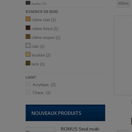
400ml
berlin
(1)
ESSENCE DE BOIS
blanc
(2)
chêne clair
(1)
blanc à teinter
(2)
chêne foncé
(1)
blanc polaire
(1)
chêne moyen
(1)
bleu
(2)
clair
(1)
bleu canard
(1)
incolore
(2)
bleu nordique
(1)
teck
(1)
brillant incolore
(1)
bronze
(2)
LIANT
café
(1)
Acrylique.
(2)
cape town
Chaux.
(1)
(1)
chrome
(1)
chromé argent
(1)
NOUVEAUX PRODUITS
chromé or
(1)
craie noir
(1)
ROMUS Seuil multi-