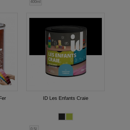
400ml
Fer
ID Les Enfants Craie
0,5L