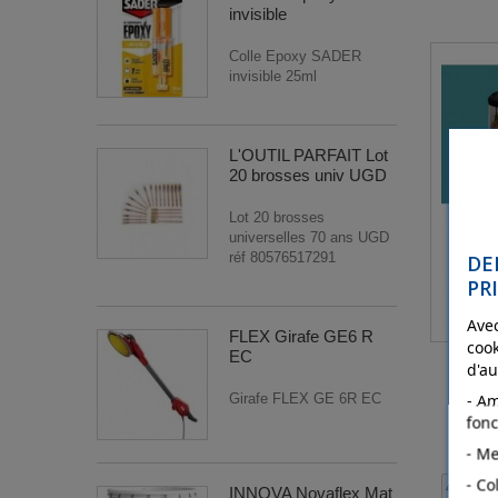
invisible
gris lune
(1)
incolore satiné
(1)
Colle Epoxy SADER
invisible 25ml
inox
(1)
jaune
(2)
jaune taxi
(1)
L'OUTIL PARFAIT Lot
20 brosses univ UGD
lin
(1)
Lot 20 brosses
los angeles
(1)
universelles 70 ans UGD
mangue
(1)
réf 80576517291
DE
PR
mat blanc polaire
(1)
mat incolore
(1)
Avec
FLEX Girafe GE6 R
cook
mat noir vinyle
(1)
EC
d'au
mercure
(1)
- Am
Girafe FLEX GE 6R EC
fonc
meringue
(1)
- Me
milan
(1)
- Co
450ml
minérale
(1)
INNOVA Novaflex Mat