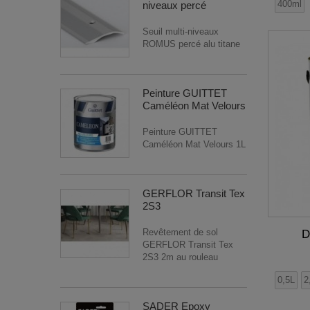
400ml
niveaux percé
craie vert
(1)
Seuil multi-niveaux
cuivre
(1)
ROMUS percé alu titane
curacao
(1)
effet cuivre
(1)
Peinture GUITTET
effet or
(1)
Caméléon Mat Velours
encre
(1)
Peinture GUITTET
etain
(1)
Caméléon Mat Velours 1L
fer
(1)
ficelle
(1)
GERFLOR Transit Tex
gold
(1)
2S3
gold light
(1)
Revêtement de sol
D
grenat
(1)
GERFLOR Transit Tex
2S3 2m au rouleau
gris
(1)
0,5L
2
gris ardoise
(1)
gris béton
(1)
SADER Epoxy