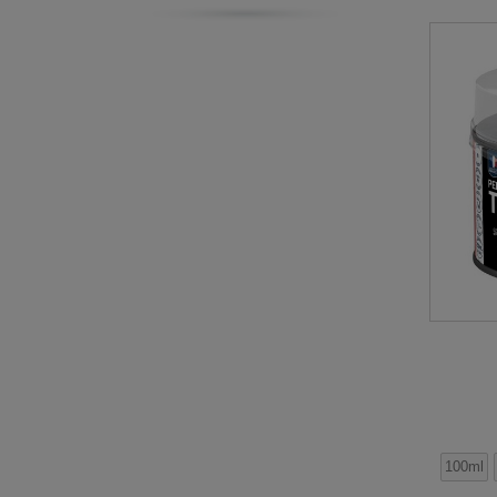
rouge anglais
(1)
rouille
(3)
sauge
(1)
taipei
(1)
terracotta
(1)
topaze
(1)
tourmaline
(1)
vert
(3)
vert olivier
(1)
vieil or
(1)
violet
(2)
zinc
(1)
100ml