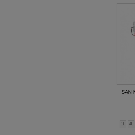
SAN M
1L
4L