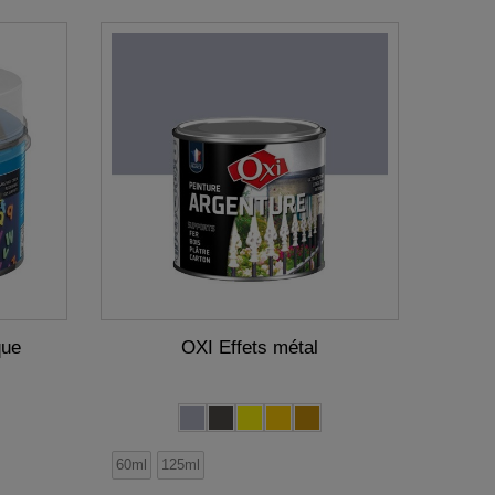
que
OXI Effets métal
60ml
125ml