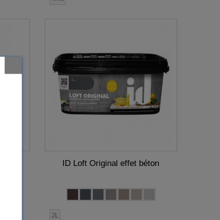
ID Loft Original effet béton
2L