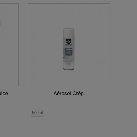
lce
Aérosol Crépi
500ml