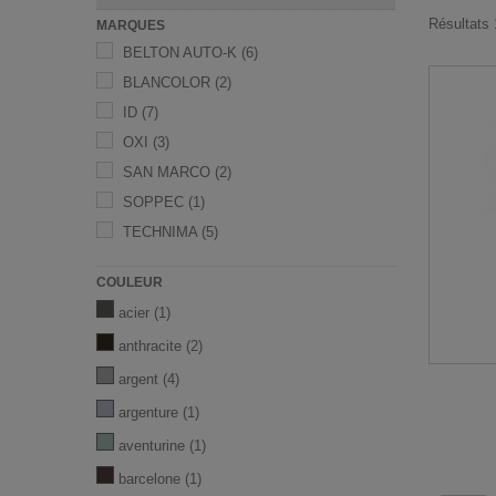
Résultats 
MARQUES
BELTON AUTO-K
(6)
BLANCOLOR
(2)
ID
(7)
OXI
(3)
SAN MARCO
(2)
SOPPEC
(1)
TECHNIMA
(5)
COULEUR
acier
(1)
anthracite
(2)
argent
(4)
argenture
(1)
aventurine
(1)
barcelone
(1)