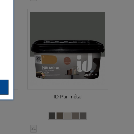
ID Pur métal
2L