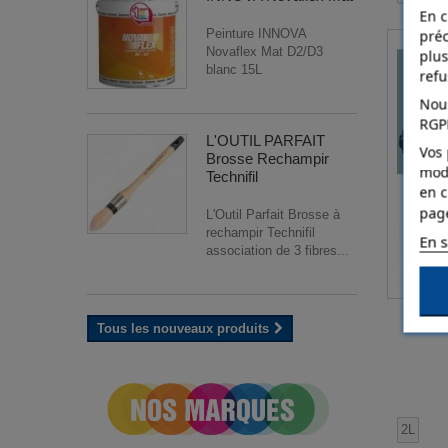
En c
nickel
(1)
Peinture INNOVA
pré
noir
(1)
Novaflex Mat D2/D3
plus
blanc 15L
ref
noir mat
(1)
Nous
or antique
(1)
RGP
L'OUTIL PARFAIT
or pâle
(1)
Vos 
Brosse Rechampir
modi
or riche
(1)
Technifil
en c
orange
(1)
pag
L'Outil Parfait Brosse à
paris
(1)
rechampir Technifil
En s
association de 3 fibres...
piment
(1)
plomb
(1)
prune
(1)
Tous les nouveaux produits
rose
(1)
rose ballerine
(1)
rose kiss
(1)
2L
rouge
(3)