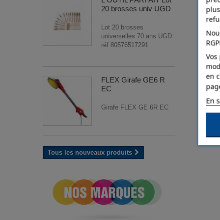
20 brosses univ UGD
plus
ref
Lot 20 brosses
Nous
universelles 70 ans UGD
RGP
réf 80576517291
Vos 
modi
en c
FLEX Girafe GE6 R
pag
EC
En s
Girafe FLEX GE 6R EC
Tous les nouveaux produits