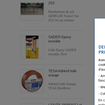
2S3
Revêtement de sol
GERFLOR Transit Tex
2S3 2m au rouleau
SADER Epoxy
invisible
DE
Colle Epoxy SADER
PR
invisible 25ml
Avec
cook
d'au
TESA Adhésif toilé
orange
- Am
fonc
Adhésif toilé Orange
- Me
TESA 50x48mm
- Co
En c
pré
L'OUTIL PARFAIT Lot