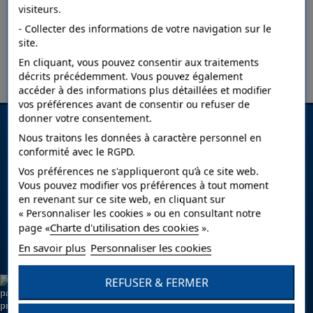
LISTE DE PRODUITS PAR MARQUE WEBER
visiteurs.
- Collecter des informations de votre navigation sur le
Pas de produit pour cette marque.
site.
En cliquant, vous pouvez consentir aux traitements
décrits précédemment. Vous pouvez également
accéder à des informations plus détaillées et modifier
vos préférences avant de consentir ou refuser de
donner votre consentement.
Lettre d'informations
Nous traitons les données à caractère personnel en
conformité avec le RGPD.
Vos préférences ne s'appliqueront qu’à ce site web.
NOS UNIVERS
Vous pouvez modifier vos préférences à tout moment
en revenant sur ce site web, en cliquant sur
« Personnaliser les cookies » ou en consultant notre
INFORMATIONS
Charte d'utilisation des cookies
page «
».
En savoir plus
Personnaliser les cookies
DELZONGLE : COULEURS & DECORATION
REFUSER & FERMER