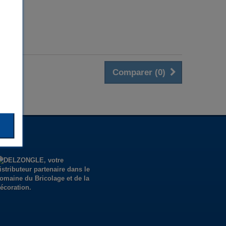
Comparer (
0
)