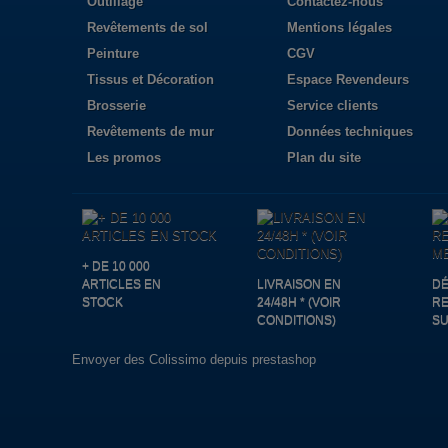
Outillage
Contactez-nous
Revêtements de sol
Mentions légales
Peinture
CGV
Tissus et Décoration
Espace Revendeurs
Brosserie
Service clients
Revêtements de mur
Données techniques
Les promos
Plan du site
+ DE 10 000
ARTICLES EN
LIVRAISON EN
DÉ
STOCK
24/48H * (VOIR
R
CONDITIONS)
S
Envoyer des Colissimo depuis prestashop