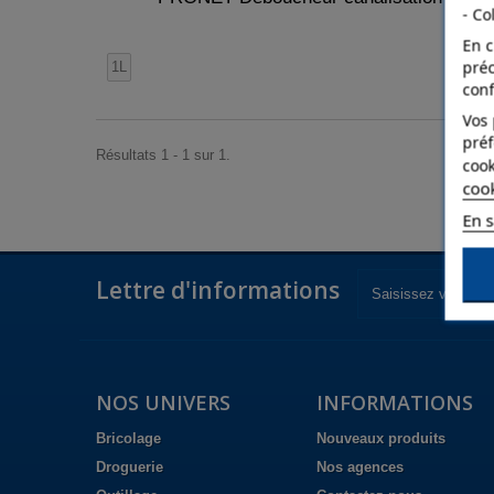
- Co
En c
pré
1L
conf
Vos 
préf
Résultats 1 - 1 sur 1.
cook
coo
En s
Lettre d'informations
NOS UNIVERS
INFORMATIONS
Bricolage
Nouveaux produits
Droguerie
Nos agences