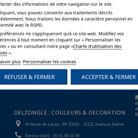
llecter des informations de votre navigation sur le site.
liquant, vous pouvez consentir aux traitements décrits
cédemment. Nous traitons les données à caractère personnel en
ormité avec le RGPD.
préférences ne s'appliqueront qu’à ce site web. Modifiez vos
érences à tout moment en cliquant sur « Personnaliser les
Charte d'utilisation des
ies » ou en consultant notre page «
kies
».
avoir plus
Personnaliser les cookies
REFUSER & FERMER
ACCEPTER & FERMER
DELZONGLE : COULEURS & DECORATION
44 Route de Lavaur, BP 53101 - 31131 Toulouse Balma
Service client :
05.61.99.52.46