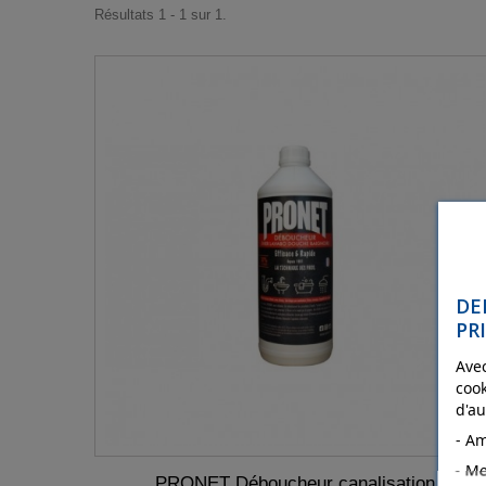
Résultats 1 - 1 sur 1.
DE
PRI
Avec
cook
d'au
- Am
- Me
PRONET Déboucheur canalisation