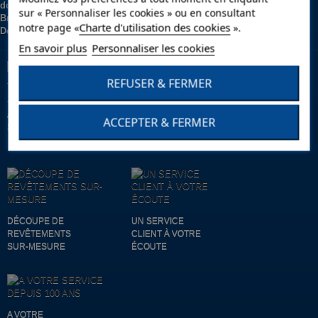
sur « Personnaliser les cookies » ou en consultant
Charte d'utilisation des cookies
notre page «
».
En savoir plus
Personnaliser les cookies
REFUSER & FERMER
+ DE 10 000
ARTICLES EN
LIVRAISON EN
ACCEPTER & FERMER
STOCK
24/48H * (VOIR
CONDITIONS)
DÉCOUPE DE
UN SERVICE
REVÊTEMENTS
CLIENT À VOTRE
SUR-MESURE
ÉCOUTE
A VOTRE