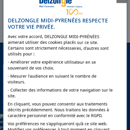
LISTE DE PRODUITS PAR MARQUE CLEANKILL
Pas de produit pour cette marque.
DELZONGLE MIDI-PYRENÉES RESPECTE
VOTRE VIE PRIVÉE.
Avec votre accord, DELZONGLE MIDI-PYRÉNÉES
aimerait utiliser des cookies placés sur ce site.
Certains sont strictement nécessaires, d'autres sont
Lettre d'informations
utilisés pour
:
- Améliorer votre expérience utilisateur en se
souvenant de vos choix.
NOS UNIVERS
- Mesurer l'audience en suivant le nombre de
visiteurs.
- Collecter des informations de votre navigation sur le
INFORMATIONS
site.
En cliquant, vous pouvez consentir aux traitements
DELZONGLE : COULEURS & DECORATION
décrits précédemment. Nous traitons les données à
caractère personnel en conformité avec le RGPD.
Vos préférences ne s'appliqueront qu’à ce site web.
Modifiez vos préférences à tout moment en cliquant