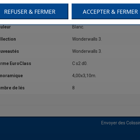
tégorie
Dessin,Grand motif.
REFUSER & FERMER
ACCEPTER & FERMER
alité
Vinyle sur intissé.
uleur
Blanc.
llection
Wonderwalls 3.
uveautés
Wonderwalls 3.
rme EuroClass
C s2 d0.
noramique
4,00x3,10m.
mbre de lés
8
Envoyer des Coliss