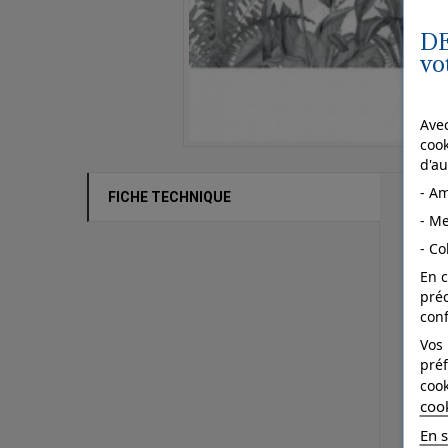
DE
vo
Avec
cook
d'au
- Am
FICHE TECHNIQUE
- Me
Dé
- Co
Ra
En c
pré
En
conf
Ré
Vos 
préf
Po
cook
coo
St
En s