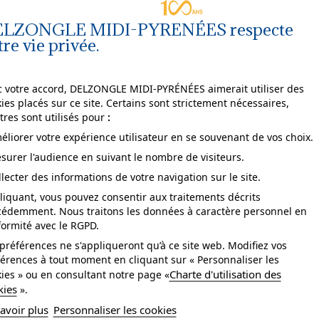
LZONGLE MIDI-PYRENÉES respecte
tre vie privée.
Agrandir
l'image
 votre accord, DELZONGLE MIDI-PYRÉNÉES aimerait utiliser des
ies placés sur ce site. Certains sont strictement nécessaires,
tres sont utilisés pour
:
éliorer votre expérience utilisateur en se souvenant de vos choix.
surer l'audience en suivant le nombre de visiteurs.
pose
arrachable à sec.
llecter des informations de votre navigation sur le site.
ccord
droit.
liquant, vous pouvez consentir aux traitements décrits
cédemment. Nous traitons les données à caractère personnel en
tretien
lessivable à la brosse.
ormité avec le RGPD.
sistance à la lumière
bonne.
préférences ne s'appliqueront qu’à ce site web. Modifiez vos
érences à tout moment en cliquant sur « Personnaliser les
se
Collage sur le mur.
Charte d'utilisation des
ies » ou en consultant notre page «
kies
».
yle
Végétal.
avoir plus
Personnaliser les cookies