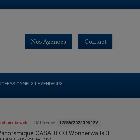
Nos Agences
Contact
ROFESSIONNELS REVENDEURS
xclusivité web !
Référence
1785W202339512V
Panoramique CASADECO Wonderwalls 3