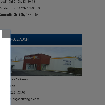
Jeudi:
7h30-12h, 13h30-18h
Vendredi:
7h30-12h, 13h30-18h
Samedi:
9h-12h, 14h-18h
DELZONGLE AUCH
Avenue des Pyrénées
32000 Auch
Tél. : 05.62.61.73.70
E-mail : auch@delzongle.com