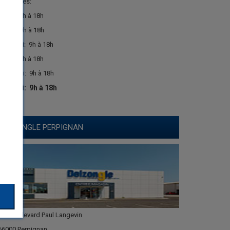
Ouvertures:
Lundi:
9h à 18h
Mardi:
9h à 18h
Mercredi:
9h à 18h
Jeudi:
9h à 18h
Vendredi:
9h à 18h
Samedi:
9h à 18h
DELZONGLE PERPIGNAN
137 Boulevard Paul Langevin
66000 Perpignan