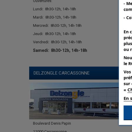
Ouvertures:
- Me
com
Lundi:
8h30-12h, 14h-18h
- Co
Mardi:
8h30-12h, 14h-18h
Mercredi:
8h30-12h, 14h-18h
En c
Jeudi:
8h30-12h, 14h-18h
pré
Vendredi:
8h30-12h, 14h-18h
plus
ou 
Samedi:
8h30-12h, 14h-18h
Nou
le R
Vos 
DELZONGLE CARCASSONNE
préf
sur 
Ch
«
En 
Boulevard Denis Papin
11000 Carcassonne