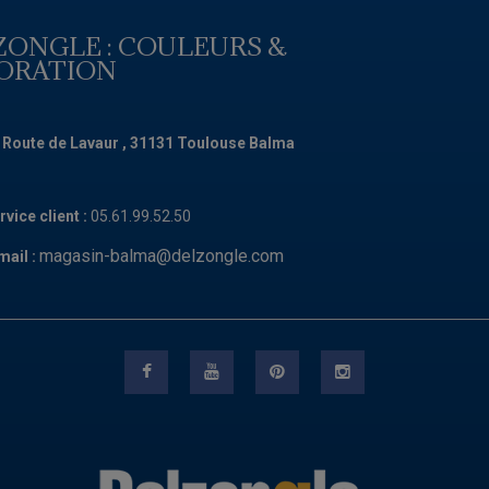
ZONGLE : COULEURS &
ORATION
 Route de Lavaur , 31131 Toulouse Balma
rvice client :
05.61.99.52.50
magasin-balma@delzongle.com
mail :