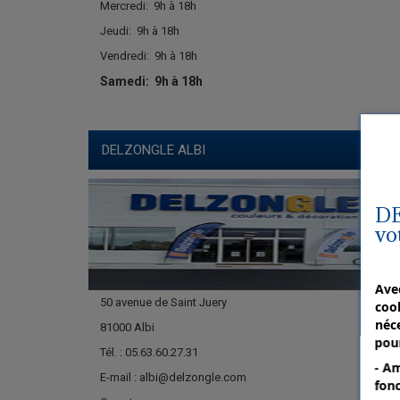
Mercredi:
9h à 18h
Jeudi:
9h à 18h
Vendredi:
9h à 18h
Samedi:
9h à 18h
DELZONGLE ALBI
DE
vo
Ave
50 avenue de Saint Juery
cook
néce
81000 Albi
pour
Tél. : 05.63.60.27.31
- Am
E-mail : albi@delzongle.com
fonc