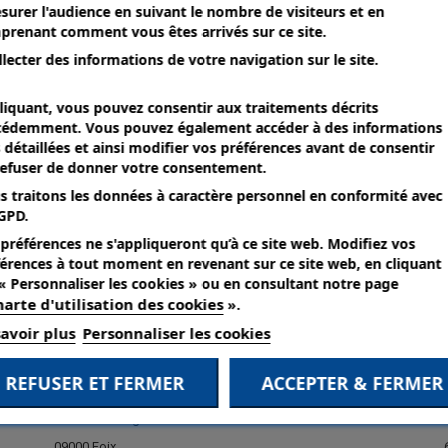
Ouvertures:
surer l'audience en suivant le nombre de visiteurs et en
prenant comment vous êtes arrivés sur ce site.
Lundi:
9h à 18h
llecter des informations de votre navigation sur le site.
Mardi:
9h à 18h
Mercredi:
9h à 18h
liquant, vous pouvez consentir aux traitements décrits
Jeudi:
9h à 18h
cédemment. Vous pouvez également accéder à des informations
Vendredi:
9h à 18h
 détaillées et ainsi modifier vos préférences avant de consentir
refuser de donner votre consentement.
Samedi:
9h à 18h
s traitons les données à caractère personnel en conformité avec
GPD.
préférences ne s'appliqueront qu’à ce site web. Modifiez vos
DELZONGLE FOIX
érences à tout moment en revenant sur ce site web, en cliquant
« Personnaliser les cookies » ou en consultant notre page
arte d'utilisation des cookies
».
savoir plus
Personnaliser les cookies
REFUSER ET FERMER
ACCEPTER & FERMER
Rue Victor Hugo
09000 Foix