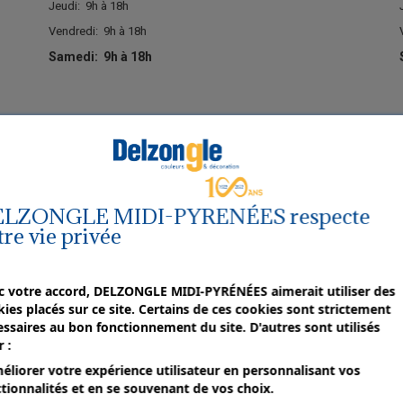
Jeudi:
9h à 18h
Vendredi:
9h à 18h
Samedi:
9h à 18h
DELZONGLE AGEN
LZONGLE MIDI-PYRENÉES respecte
tre vie privée
c votre accord, DELZONGLE MIDI-PYRÉNÉES aimerait utiliser des
Centre Commercial de Gardes
ies placés sur ce site. Certains de ces cookies sont strictement
ssaires au bon fonctionnement du site. D'autres sont utilisés
47550 Boé
 :
Tél. : 05.53.98.57.50
éliorer votre expérience utilisateur en personnalisant vos
E-mail : agen@delzongle.com
tionnalités et en se souvenant de vos choix.