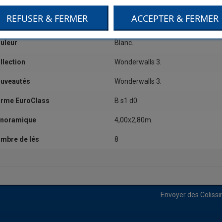
tégorie
Dessin,Grand motif.
REFUSER & FERMER
ACCEPTER & FERMER
alité
Papier sur intissé.
uleur
Blanc.
llection
Wonderwalls 3.
uveautés
Wonderwalls 3.
rme EuroClass
B s1 d0.
noramique
4,00x2,80m.
mbre de lés
8
Envoyer des Coliss