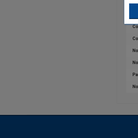
Ca
Qu
Co
Co
No
No
Pa
No