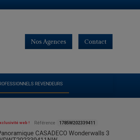
Nos Agences
Contact
ROFESSIONNELS REVENDEURS
xclusivité web !
Référence
1785W202339411
Panoramique CASADECO Wonderwalls 3