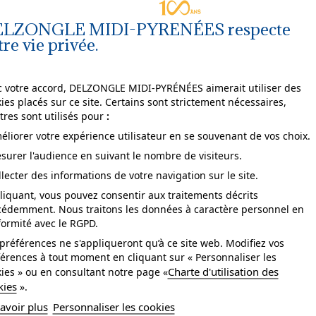
LZONGLE MIDI-PYRENÉES respecte
tre vie privée.
Agrandir
l'image
 votre accord, DELZONGLE MIDI-PYRÉNÉES aimerait utiliser des
ies placés sur ce site. Certains sont strictement nécessaires,
tres sont utilisés pour
:
éliorer votre expérience utilisateur en se souvenant de vos choix.
surer l'audience en suivant le nombre de visiteurs.
pose
arrachable à sec.
llecter des informations de votre navigation sur le site.
ccord
droit.
liquant, vous pouvez consentir aux traitements décrits
cédemment. Nous traitons les données à caractère personnel en
tretien
Lavable.
ormité avec le RGPD.
sistance à la lumière
bonne.
préférences ne s'appliqueront qu’à ce site web. Modifiez vos
érences à tout moment en cliquant sur « Personnaliser les
se
Collage sur le mur.
Charte d'utilisation des
ies » ou en consultant notre page «
kies
».
yle
Végétal.
avoir plus
Personnaliser les cookies