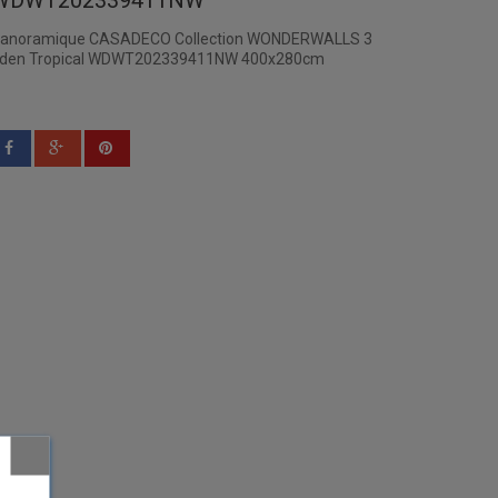
WDWT202339411NW
anoramique CASADECO Collection WONDERWALLS 3
den Tropical WDWT202339411NW 400x280cm