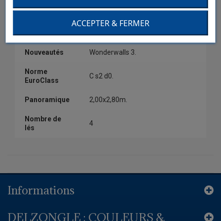
Couleur
Vert.
ACCEPTER & FERMER
Collection
Wonderwalls 3.
Nouveautés
Wonderwalls 3.
Norme
C s2 d0.
EuroClass
Panoramique
2,00x2,80m.
Nombre de
4
lés
Informations
DELZONGLE : COULEURS &