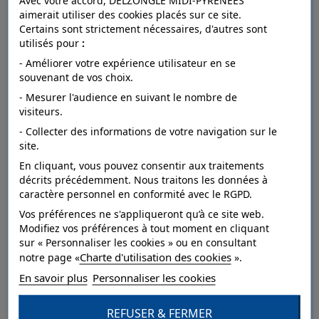
Avec votre accord, DELZONGLE MIDI-PYRÉNÉES
aimerait utiliser des cookies placés sur ce site.
Certains sont strictement nécessaires, d'autres sont
utilisés pour
:
FICHE TECHNIQUE
- Améliorer votre expérience utilisateur en se
souvenant de vos choix.
- Mesurer l'audience en suivant le nombre de
Dépose
arrachable à sec.
visiteurs.
- Collecter des informations de votre navigation sur le
Raccord
droit.
site.
Entretien
lessivable à la brosse.
En cliquant, vous pouvez consentir aux traitements
décrits précédemment. Nous traitons les données à
Résistance à
caractère personnel en conformité avec le RGPD.
bonne.
la lumière
Vos préférences ne s'appliqueront qu’à ce site web.
Modifiez vos préférences à tout moment en cliquant
Pose
Collage sur le mur.
sur « Personnaliser les cookies » ou en consultant
Charte d'utilisation des cookies
Style
Nature,Paysage.
notre page «
».
En savoir plus
Personnaliser les cookies
Catégorie
Dessin,Grand motif.
REFUSER & FERMER
Qualité
Vinyle sur intissé.