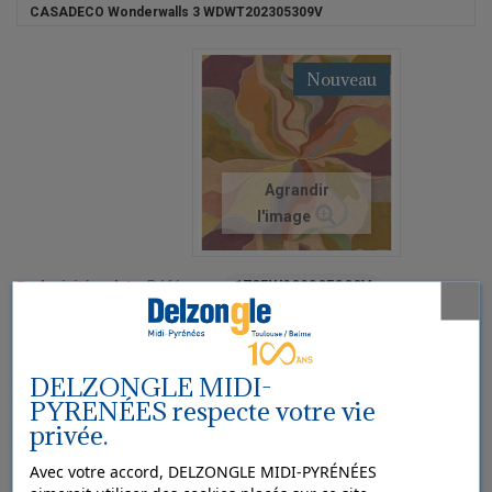
CASADECO Wonderwalls 3 WDWT202305309V
Nouveau
Agrandir
l'image
Exclusivité web !
Référence
1785W202305309V
Panoramique CASADECO Wonderwalls 3
WDWT202305309V
DELZONGLE MIDI-
Panoramique CASADECO Collection WONDERWALLS 3 Voilumina
PYRENÉES respecte votre vie
WDWT202305309V 300x310cm
privée.
Avec votre accord, DELZONGLE MIDI-PYRÉNÉES