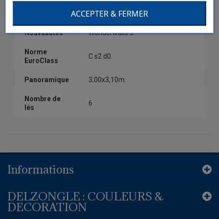
ACCEPTER & FERMER
Collection
Wonderwalls 3.
Nouveautés
Wonderwalls 3.
Norme
C s2 d0.
EuroClass
Panoramique
3,00x3,10m.
Nombre de
6
lés
Informations
DELZONGLE : COULEURS &
DECORATION