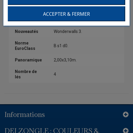
Couleur
Bleu.
ACCEPTER & FERMER
Collection
Wonderwalls 3.
Nouveautés
Wonderwalls 3.
Norme
B s1 d0.
EuroClass
Panoramique
2,00x3,10m.
Nombre de
4
lés
Informations
DELZONGLE : COULEURS &