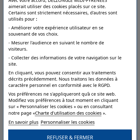
Avec votre accord, DELZONGLE MIDI-PYRÉNÉES
aimerait utiliser des cookies placés sur ce site.
Certains sont strictement nécessaires, d'autres sont
utilisés pour
:
FICHE TECHNIQUE
- Améliorer votre expérience utilisateur en se
souvenant de vos choix.
- Mesurer l'audience en suivant le nombre de
Dépose
arrachable à sec.
visiteurs.
- Collecter des informations de votre navigation sur le
Raccord
droit.
site.
Entretien
Lavable.
En cliquant, vous pouvez consentir aux traitements
décrits précédemment. Nous traitons les données à
Résistance à
caractère personnel en conformité avec le RGPD.
bonne.
la lumière
Vos préférences ne s'appliqueront qu’à ce site web.
Modifiez vos préférences à tout moment en cliquant
Pose
Collage sur le mur.
sur « Personnaliser les cookies » ou en consultant
Charte d'utilisation des cookies
Style
Géométrique.
notre page «
».
En savoir plus
Personnaliser les cookies
Catégorie
Dessin,Grand motif.
REFUSER & FERMER
Qualité
Papier sur intissé.