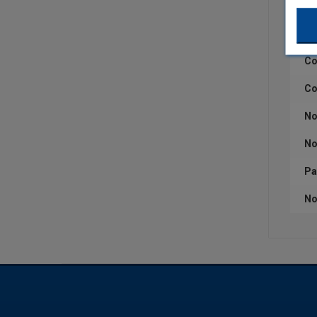
Ca
Qu
Co
Co
No
No
Pa
No