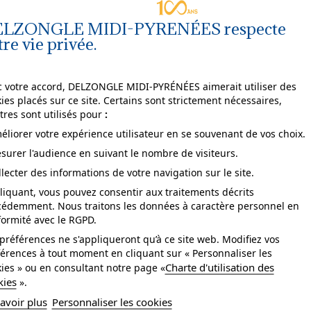
LZONGLE MIDI-PYRENÉES respecte
tre vie privée.
Agrandir
l'image
 votre accord, DELZONGLE MIDI-PYRÉNÉES aimerait utiliser des
ies placés sur ce site. Certains sont strictement nécessaires,
tres sont utilisés pour
:
éliorer votre expérience utilisateur en se souvenant de vos choix.
surer l'audience en suivant le nombre de visiteurs.
pose
arrachable à sec.
llecter des informations de votre navigation sur le site.
ccord
droit.
liquant, vous pouvez consentir aux traitements décrits
cédemment. Nous traitons les données à caractère personnel en
tretien
Lavable.
ormité avec le RGPD.
sistance à la lumière
bonne.
préférences ne s'appliqueront qu’à ce site web. Modifiez vos
érences à tout moment en cliquant sur « Personnaliser les
se
Collage sur le mur.
Charte d'utilisation des
ies » ou en consultant notre page «
kies
».
yle
Géométrique.
avoir plus
Personnaliser les cookies