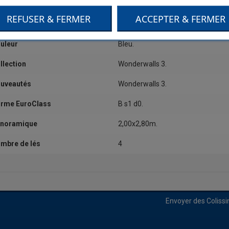
tégorie
Dessin,Grand motif.
REFUSER & FERMER
ACCEPTER & FERMER
alité
Papier sur intissé.
uleur
Bleu.
llection
Wonderwalls 3.
uveautés
Wonderwalls 3.
rme EuroClass
B s1 d0.
noramique
2,00x2,80m.
mbre de lés
4
Envoyer des Coliss