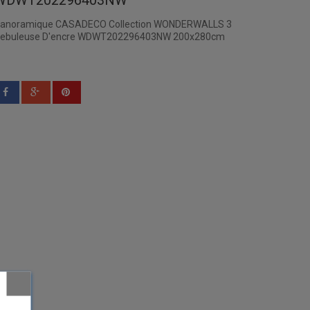
WDWT202296403NW
anoramique CASADECO Collection WONDERWALLS 3
ebuleuse D'encre WDWT202296403NW 200x280cm