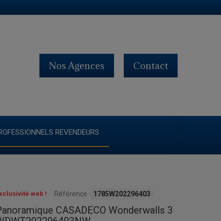
Nos Agences
Contact
ROFESSIONNELS REVENDEURS
xclusivité web !
Référence
1785W202296403
Panoramique CASADECO Wonderwalls 3