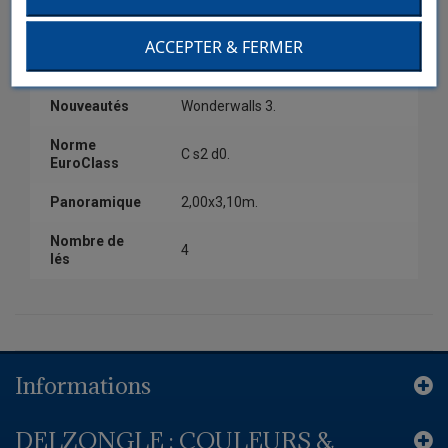
Couleur
Vert.
ACCEPTER & FERMER
Collection
Wonderwalls 3.
Nouveautés
Wonderwalls 3.
Norme
C s2 d0.
EuroClass
Panoramique
2,00x3,10m.
Nombre de
4
lés
Informations
DELZONGLE : COULEURS &