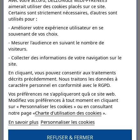
Avec votre accord, DELZONGLE MIDI-PYRÉNÉES
aimerait utiliser des cookies placés sur ce site.
Certains sont strictement nécessaires, d'autres sont
utilisés pour
:
FICHE TECHNIQUE
- Améliorer votre expérience utilisateur en se
souvenant de vos choix.
- Mesurer l'audience en suivant le nombre de
Dépose
arrachable à sec.
visiteurs.
- Collecter des informations de votre navigation sur le
Raccord
droit.
site.
Entretien
lessivable à la brosse.
En cliquant, vous pouvez consentir aux traitements
décrits précédemment. Nous traitons les données à
Résistance à
caractère personnel en conformité avec le RGPD.
bonne.
la lumière
Vos préférences ne s'appliqueront qu’à ce site web.
Modifiez vos préférences à tout moment en cliquant
Pose
Collage sur le mur.
sur « Personnaliser les cookies » ou en consultant
Charte d'utilisation des cookies
Style
Végétal.
notre page «
».
En savoir plus
Personnaliser les cookies
Catégorie
Dessin,Grand motif.
REFUSER & FERMER
Qualité
Vinyle sur intissé.