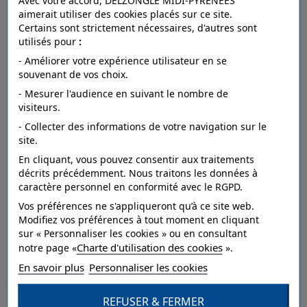
Avec votre accord, DELZONGLE MIDI-PYRÉNÉES
aimerait utiliser des cookies placés sur ce site.
Certains sont strictement nécessaires, d'autres sont
utilisés pour
:
FICHE TECHNIQUE
- Améliorer votre expérience utilisateur en se
souvenant de vos choix.
- Mesurer l'audience en suivant le nombre de
Dépose
arrachable à sec.
visiteurs.
- Collecter des informations de votre navigation sur le
Raccord
droit.
site.
Entretien
lessivable à la brosse.
En cliquant, vous pouvez consentir aux traitements
décrits précédemment. Nous traitons les données à
Résistance à
caractère personnel en conformité avec le RGPD.
bonne.
la lumière
Vos préférences ne s'appliqueront qu’à ce site web.
Modifiez vos préférences à tout moment en cliquant
Pose
Collage sur le mur.
sur « Personnaliser les cookies » ou en consultant
Charte d'utilisation des cookies
Style
Géométrique.
notre page «
».
En savoir plus
Personnaliser les cookies
Catégorie
Dessin,Grand motif.
REFUSER & FERMER
Qualité
Vinyle sur intissé.