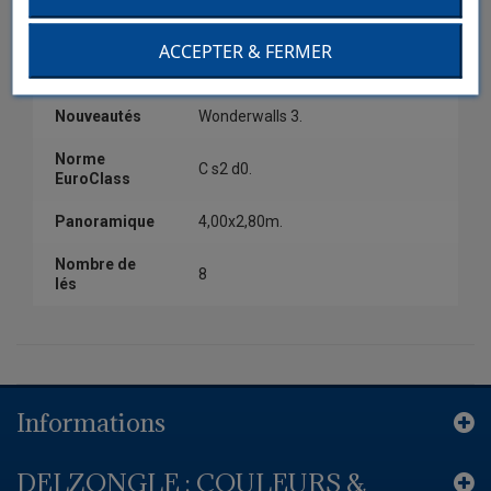
Couleur
Blanc.
ACCEPTER & FERMER
Collection
Wonderwalls 3.
Nouveautés
Wonderwalls 3.
Norme
C s2 d0.
EuroClass
Panoramique
4,00x2,80m.
Nombre de
8
lés
Informations
DELZONGLE : COULEURS &