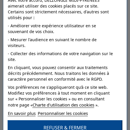
Avec votre accord, DELZONGLE MIDI-PYRÉNÉES
aimerait utiliser des cookies placés sur ce site.
Certains sont strictement nécessaires, d'autres sont
utilisés pour
:
FICHE TECHNIQUE
- Améliorer votre expérience utilisateur en se
souvenant de vos choix.
- Mesurer l'audience en suivant le nombre de
Dépose
arrachable à sec.
visiteurs.
- Collecter des informations de votre navigation sur le
Raccord
droit.
site.
Entretien
Lavable.
En cliquant, vous pouvez consentir aux traitements
décrits précédemment. Nous traitons les données à
Résistance à
caractère personnel en conformité avec le RGPD.
bonne.
la lumière
Vos préférences ne s'appliqueront qu’à ce site web.
Modifiez vos préférences à tout moment en cliquant
Pose
Collage sur le mur.
sur « Personnaliser les cookies » ou en consultant
Charte d'utilisation des cookies
Style
Végétal.
notre page «
».
En savoir plus
Personnaliser les cookies
Catégorie
Dessin,Grand motif.
REFUSER & FERMER
Qualité
Papier sur intissé.