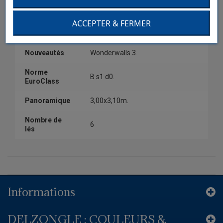
Couleur
Blanc.
ACCEPTER & FERMER
Collection
Wonderwalls 3.
Nouveautés
Wonderwalls 3.
Norme
B s1 d0.
EuroClass
Panoramique
3,00x3,10m.
Nombre de
6
lés
Informations
DELZONGLE : COULEURS &