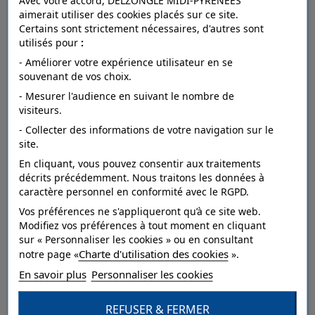
Avec votre accord, DELZONGLE MIDI-PYRÉNÉES
aimerait utiliser des cookies placés sur ce site.
Certains sont strictement nécessaires, d'autres sont
utilisés pour
:
FICHE TECHNIQUE
- Améliorer votre expérience utilisateur en se
souvenant de vos choix.
- Mesurer l'audience en suivant le nombre de
Dépose
arrachable à sec.
visiteurs.
- Collecter des informations de votre navigation sur le
Raccord
droit.
site.
Entretien
Lavable.
En cliquant, vous pouvez consentir aux traitements
décrits précédemment. Nous traitons les données à
Résistance à
caractère personnel en conformité avec le RGPD.
bonne.
la lumière
Vos préférences ne s'appliqueront qu’à ce site web.
Modifiez vos préférences à tout moment en cliquant
Pose
Collage sur le mur.
sur « Personnaliser les cookies » ou en consultant
Charte d'utilisation des cookies
Style
Nature,Paysage.
notre page «
».
En savoir plus
Personnaliser les cookies
Catégorie
Dessin,Grand motif.
REFUSER & FERMER
Qualité
Papier sur intissé.