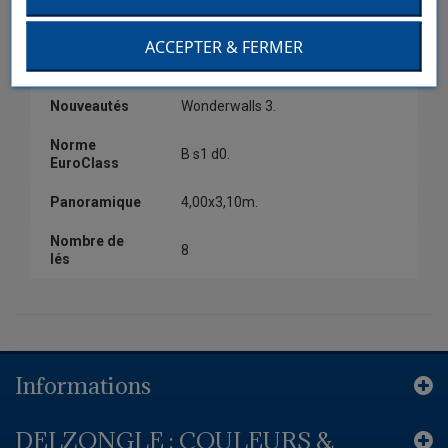
Couleur
Beige.
ACCEPTER & FERMER
Collection
Wonderwalls 3.
Nouveautés
Wonderwalls 3.
Norme
B s1 d0.
EuroClass
Panoramique
4,00x3,10m.
Nombre de
8
lés
Informations
DELZONGLE : COULEURS &