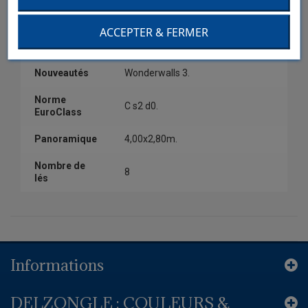
Couleur
Bleu.
ACCEPTER & FERMER
Collection
Wonderwalls 3.
Nouveautés
Wonderwalls 3.
Norme
C s2 d0.
EuroClass
Panoramique
4,00x2,80m.
Nombre de
8
lés
Informations
DELZONGLE : COULEURS &