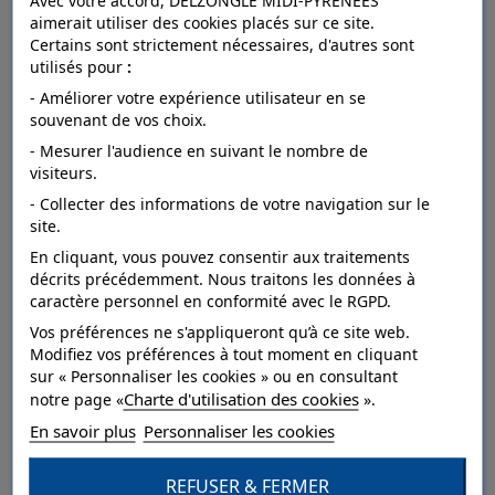
Avec votre accord, DELZONGLE MIDI-PYRÉNÉES
aimerait utiliser des cookies placés sur ce site.
Certains sont strictement nécessaires, d'autres sont
utilisés pour
:
FICHE TECHNIQUE
- Améliorer votre expérience utilisateur en se
souvenant de vos choix.
- Mesurer l'audience en suivant le nombre de
Dépose
arrachable à sec.
visiteurs.
- Collecter des informations de votre navigation sur le
Raccord
droit.
site.
Entretien
lessivable à la brosse.
En cliquant, vous pouvez consentir aux traitements
décrits précédemment. Nous traitons les données à
Résistance à
caractère personnel en conformité avec le RGPD.
bonne.
la lumière
Vos préférences ne s'appliqueront qu’à ce site web.
Modifiez vos préférences à tout moment en cliquant
Pose
Collage sur le mur.
sur « Personnaliser les cookies » ou en consultant
Charte d'utilisation des cookies
Style
Nature,Paysage.
notre page «
».
En savoir plus
Personnaliser les cookies
Catégorie
Dessin,Grand motif.
REFUSER & FERMER
Qualité
Vinyle sur intissé.