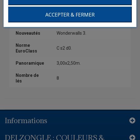
Couleur
Bleu.
ACCEPTER & FERMER
Collection
Wonderwalls 3.
Nouveautés
Wonderwalls 3.
Norme
C s2 d0.
EuroClass
Panoramique
3,00x2,50m.
Nombre de
8
lés
Informations
DELZONGLE : COULEURS &