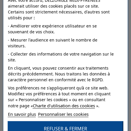
Avec votre accord, DELZONGLE MIDI-PYRÉNÉES
aimerait utiliser des cookies placés sur ce site.
Certains sont strictement nécessaires, d'autres sont
utilisés pour
:
FICHE TECHNIQUE
- Améliorer votre expérience utilisateur en se
souvenant de vos choix.
- Mesurer l'audience en suivant le nombre de
Dépose
arrachable à sec.
visiteurs.
- Collecter des informations de votre navigation sur le
Raccord
droit.
site.
Entretien
lessivable à la brosse.
En cliquant, vous pouvez consentir aux traitements
décrits précédemment. Nous traitons les données à
Résistance à
caractère personnel en conformité avec le RGPD.
bonne.
la lumière
Vos préférences ne s'appliqueront qu’à ce site web.
Modifiez vos préférences à tout moment en cliquant
Pose
Collage sur le mur.
sur « Personnaliser les cookies » ou en consultant
Charte d'utilisation des cookies
Style
Nature,Paysage.
notre page «
».
En savoir plus
Personnaliser les cookies
Catégorie
Dessin,Grand motif.
REFUSER & FERMER
Qualité
Vinyle sur intissé.