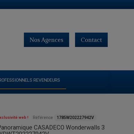
Nos Agences
Contact
ROFESSIONNELS REVENDEURS
xclusivité web !
Référence
1785W202227942V
Panoramique CASADECO Wonderwalls 3