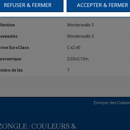
alité
Vinyle sur intissé.
REFUSER & FERMER
ACCEPTER & FERMER
uleur
Blanc.
llection
Wonderwalls 3.
uveautés
Wonderwalls 3.
rme EuroClass
C s2 d0.
noramique
3,50x3,10m.
mbre de lés
7
Envoyer des Coliss
ZONGLE : COULEURS &