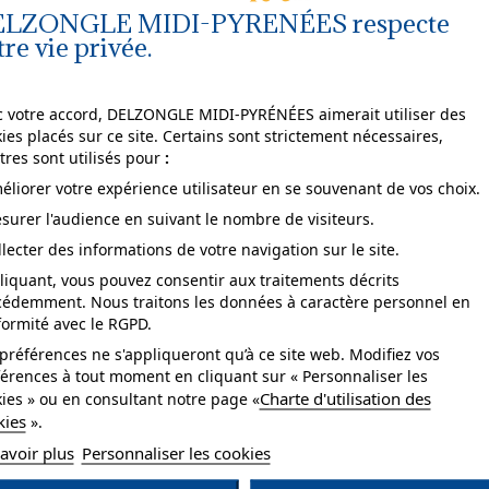
LZONGLE MIDI-PYRENÉES respecte
tre vie privée.
Agrandir
 votre accord, DELZONGLE MIDI-PYRÉNÉES aimerait utiliser des
l'image
ies placés sur ce site. Certains sont strictement nécessaires,
tres sont utilisés pour
:
éliorer votre expérience utilisateur en se souvenant de vos choix.
surer l'audience en suivant le nombre de visiteurs.
pose
arrachable à sec.
llecter des informations de votre navigation sur le site.
liquant, vous pouvez consentir aux traitements décrits
tretien
lessivable à la brosse.
cédemment. Nous traitons les données à caractère personnel en
ormité avec le RGPD.
sistance à la lumière
bonne.
préférences ne s'appliqueront qu’à ce site web. Modifiez vos
se
Collage sur le mur.
érences à tout moment en cliquant sur « Personnaliser les
Charte d'utilisation des
ies » ou en consultant notre page «
yle
Végétal.
kies
».
avoir plus
Personnaliser les cookies
tégorie
Dessin,Grand motif.