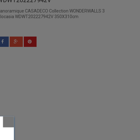
WDWT202227942V
anoramique CASADECO Collection WONDERWALLS 3
locasia WDWT202227942V 350X310cm