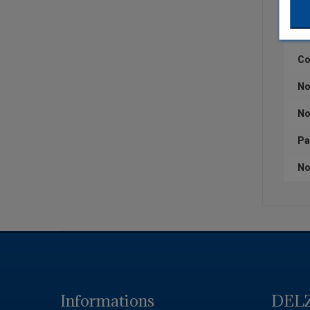
Qu
Co
Co
No
No
Pa
No
Informations
DEL