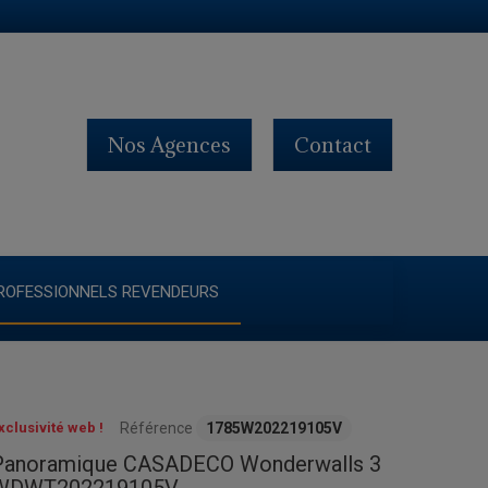
Nos Agences
Contact
ROFESSIONNELS REVENDEURS
xclusivité web !
Référence
1785W202219105V
Panoramique CASADECO Wonderwalls 3