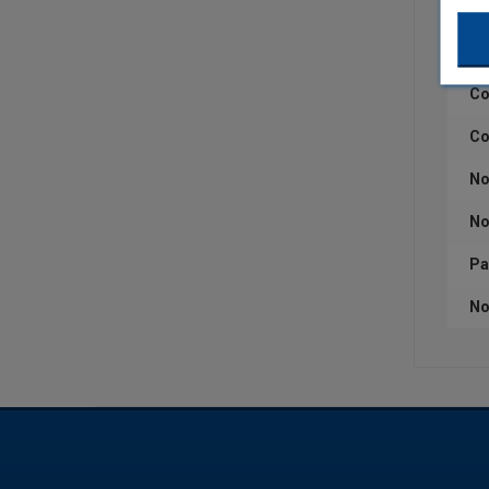
Ca
Qu
Co
Co
No
No
Pa
No