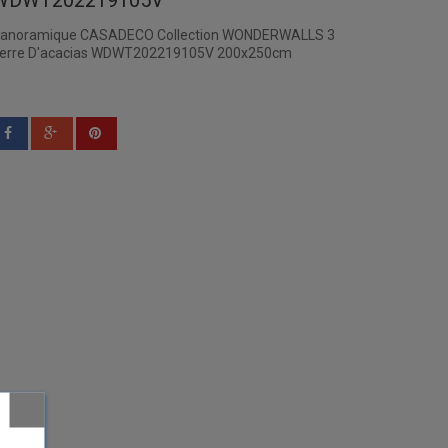
WDWT202219105V
anoramique CASADECO Collection WONDERWALLS 3
erre D'acacias WDWT202219105V 200x250cm