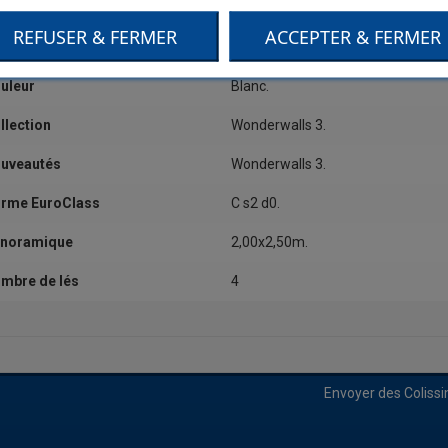
tégorie
Dessin,Grand motif.
REFUSER & FERMER
ACCEPTER & FERMER
alité
Vinyle sur intissé.
uleur
Blanc.
llection
Wonderwalls 3.
uveautés
Wonderwalls 3.
rme EuroClass
C s2 d0.
noramique
2,00x2,50m.
mbre de lés
4
Envoyer des Coliss