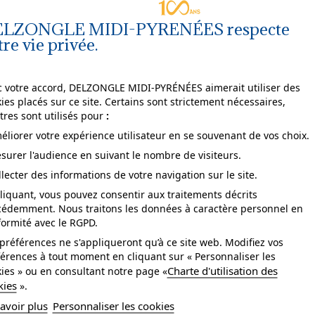
LZONGLE MIDI-PYRENÉES respecte
tre vie privée.
Agrandir
l'image
 votre accord, DELZONGLE MIDI-PYRÉNÉES aimerait utiliser des
ies placés sur ce site. Certains sont strictement nécessaires,
tres sont utilisés pour
:
éliorer votre expérience utilisateur en se souvenant de vos choix.
surer l'audience en suivant le nombre de visiteurs.
pose
arrachable à sec.
llecter des informations de votre navigation sur le site.
ccord
droit.
liquant, vous pouvez consentir aux traitements décrits
cédemment. Nous traitons les données à caractère personnel en
tretien
lessivable à la brosse.
ormité avec le RGPD.
sistance à la lumière
bonne.
préférences ne s'appliqueront qu’à ce site web. Modifiez vos
érences à tout moment en cliquant sur « Personnaliser les
se
Collage sur le mur.
Charte d'utilisation des
ies » ou en consultant notre page «
kies
».
yle
Végétal.
avoir plus
Personnaliser les cookies