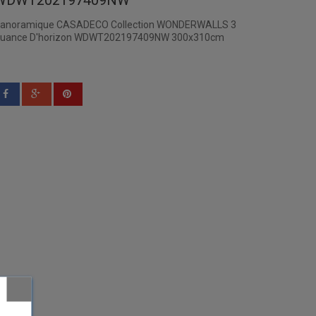
WDWT202197409NW
anoramique CASADECO Collection WONDERWALLS 3
uance D'horizon WDWT202197409NW 300x310cm