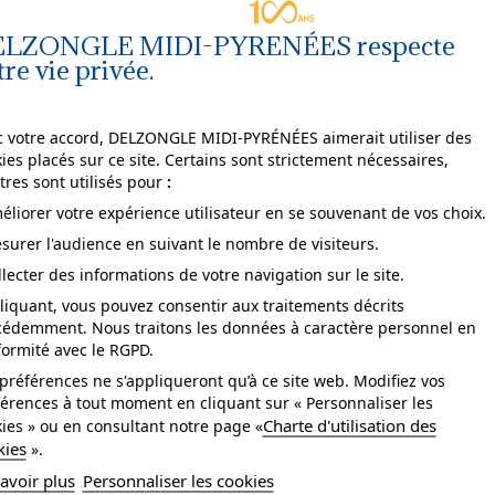
LZONGLE MIDI-PYRENÉES respecte
tre vie privée.
Agrandir
l'image
 votre accord, DELZONGLE MIDI-PYRÉNÉES aimerait utiliser des
ies placés sur ce site. Certains sont strictement nécessaires,
tres sont utilisés pour
:
éliorer votre expérience utilisateur en se souvenant de vos choix.
surer l'audience en suivant le nombre de visiteurs.
pose
arrachable à sec.
llecter des informations de votre navigation sur le site.
ccord
droit.
liquant, vous pouvez consentir aux traitements décrits
cédemment. Nous traitons les données à caractère personnel en
tretien
Lavable.
ormité avec le RGPD.
sistance à la lumière
bonne.
préférences ne s'appliqueront qu’à ce site web. Modifiez vos
érences à tout moment en cliquant sur « Personnaliser les
se
Collage sur le mur.
Charte d'utilisation des
ies » ou en consultant notre page «
kies
».
yle
Végétal.
avoir plus
Personnaliser les cookies