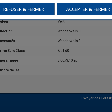
tégorie
Dessin,Grand motif.
REFUSER & FERMER
ACCEPTER & FERMER
alité
Papier sur intissé.
uleur
Vert.
llection
Wonderwalls 3.
uveautés
Wonderwalls 3.
rme EuroClass
B s1 d0.
noramique
3,00x3,10m.
mbre de lés
6
Envoyer des Coliss