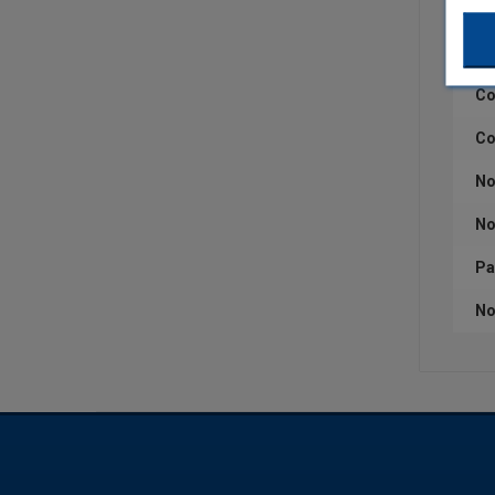
Ca
Qu
Co
Co
No
No
Pa
No