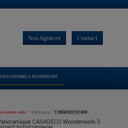
Nos Agences
Contact
ROFESSIONNELS REVENDEURS
xclusivité web !
Référence
1785W202197409
Panoramique CASADECO Wonderwalls 3