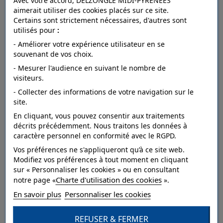
Avec votre accord, DELZONGLE MIDI-PYRÉNÉES
aimerait utiliser des cookies placés sur ce site.
Certains sont strictement nécessaires, d'autres sont
utilisés pour
:
FICHE TECHNIQUE
- Améliorer votre expérience utilisateur en se
souvenant de vos choix.
- Mesurer l'audience en suivant le nombre de
Dépose
arrachable à sec.
visiteurs.
- Collecter des informations de votre navigation sur le
Raccord
droit.
site.
Entretien
lessivable à la brosse.
En cliquant, vous pouvez consentir aux traitements
décrits précédemment. Nous traitons les données à
Résistance à
caractère personnel en conformité avec le RGPD.
bonne.
la lumière
Vos préférences ne s'appliqueront qu’à ce site web.
Modifiez vos préférences à tout moment en cliquant
Pose
Collage sur le mur.
sur « Personnaliser les cookies » ou en consultant
Charte d'utilisation des cookies
Style
Végétal.
notre page «
».
En savoir plus
Personnaliser les cookies
Catégorie
Dessin,Grand motif.
REFUSER & FERMER
Qualité
Vinyle sur intissé.