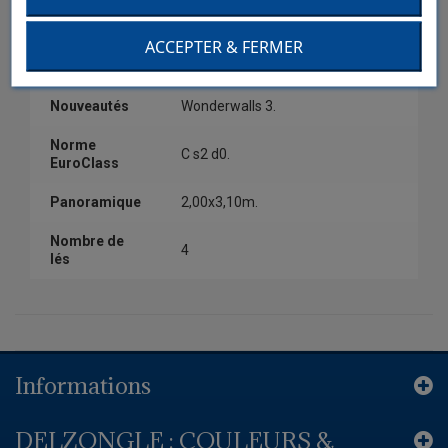
Couleur
Blanc.
ACCEPTER & FERMER
Collection
Wonderwalls 3.
Nouveautés
Wonderwalls 3.
Norme
C s2 d0.
EuroClass
Panoramique
2,00x3,10m.
Nombre de
4
lés
Informations
DELZONGLE : COULEURS &