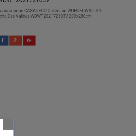
WDWT202172103V
anoramique CASADECO Collection WONDERWALLS 3
cho Des Vallees WDWT202172103V 200x280cm