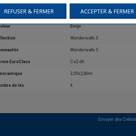
tégorie
Dessin,Grand motif.
REFUSER & FERMER
ACCEPTER & FERMER
alité
Vinyle sur intissé.
uleur
Beige.
llection
Wonderwalls 3.
uveautés
Wonderwalls 3.
rme EuroClass
C s2 d0.
noramique
2,00x2,80m.
mbre de lés
4
Envoyer des Coliss