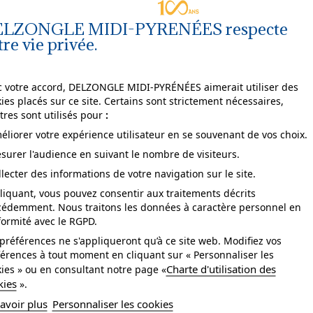
LZONGLE MIDI-PYRENÉES respecte
tre vie privée.
Agrandir
l'image
 votre accord, DELZONGLE MIDI-PYRÉNÉES aimerait utiliser des
ies placés sur ce site. Certains sont strictement nécessaires,
tres sont utilisés pour
:
éliorer votre expérience utilisateur en se souvenant de vos choix.
surer l'audience en suivant le nombre de visiteurs.
pose
arrachable à sec.
llecter des informations de votre navigation sur le site.
ccord
droit.
liquant, vous pouvez consentir aux traitements décrits
cédemment. Nous traitons les données à caractère personnel en
tretien
lessivable à la brosse.
ormité avec le RGPD.
sistance à la lumière
bonne.
préférences ne s'appliqueront qu’à ce site web. Modifiez vos
érences à tout moment en cliquant sur « Personnaliser les
se
Collage sur le mur.
Charte d'utilisation des
ies » ou en consultant notre page «
kies
».
yle
Nature,Paysage.
avoir plus
Personnaliser les cookies