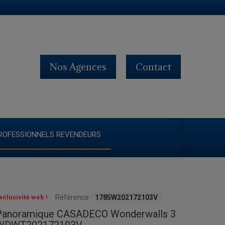
Nos Agences
Contact
ROFESSIONNELS REVENDEURS
xclusivité web !
Référence
1785W202172103V
Panoramique CASADECO Wonderwalls 3