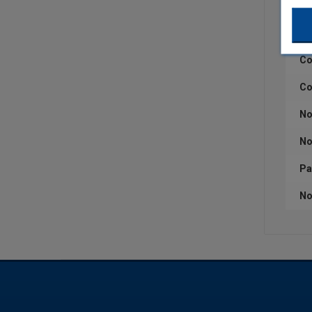
Ca
Qu
Co
Co
No
No
Pa
No