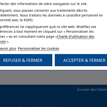
llecter des informations de votre navigation sur le site.
liquant, vous pouvez consentir aux traitements décrits
cédemment. Nous traitons les données à caractère personnel en
ormité avec le RGPD.
Agrandir
préférences ne s'appliqueront qu’à ce site web. Modifiez vos
l'image
érences à tout moment en cliquant sur « Personnaliser les
Charte d'utilisation des
ies » ou en consultant notre page «
kies
».
avoir plus
Personnaliser les cookies
re d'impression pour murs et plafonds des pièces sèches et sur support
ppliquée à l'aide d'un pistolet Airless dans le cadre de travaux couran
REFUSER & FERMER
ACCEPTER & FERMER
a journée. Le produit doit être "déposé" et non "tiré". Classé A+ et Ecolab
Envoyer des Coliss