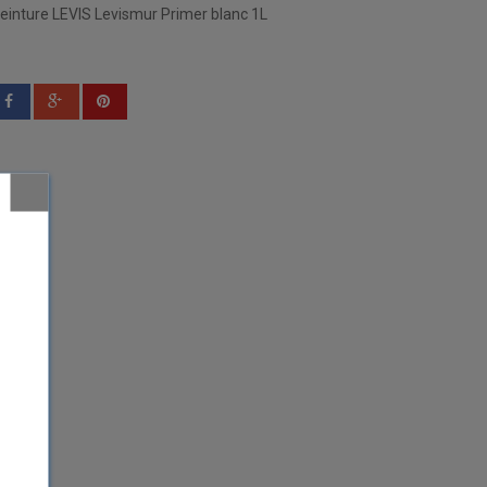
einture LEVIS Levismur Primer blanc 1L