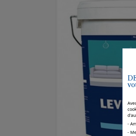
DE
vo
Avec
cook
d'au
- Am
- Me