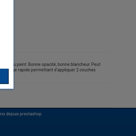
 brut ou peint. Bonne opacité, bonne blancheur. Peut
ts. Séchage rapide permettant d'appliquer 2 couches
el.
imo depuis prestashop